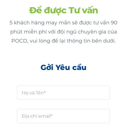
Để được Tư vấn
Phần mềm Nhân sự iPeople
5 khách hàng may mắn sẽ được tư vấn 90
Tư vấn Xây dựng Cổng E-Learning
phút miễn phí với đội ngũ chuyên gia của
Dịch vụ Đào tạo
POCD, vui lòng để lại thông tin bên dưới.
Gởi Yêu cầu